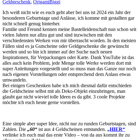
Geldgeschenk
,
Origami
Biggi
Ich weiß nicht wie es euch geht aber bei uns ist 2024 ein Jahr der
besonderen Geburtstage und Anlässe, ich komme mit gestallten gar
nicht schnell genug hinterher.
Familie und Freund kennen meine Bastelleidenschaft nun schon seit
vielen Jahren nur allzu gut und sind inzwischen mit den
verschiedensten Werken von mir überrascht worden. In den meisten
Fällen sind es ja Gutscheine oder Geldgeschenke die gewünscht
werden und so bin ich immer auf der Suche nach neuen
Inspirationen, für Verpackungen oder Karte. Dank YouTube ist das
alles auch kein Problem, jede Menge tolle Werke werden dort mit
super Anleitungen vorgestellt und so muss man das Ganze nur noch
nach eigenen Vorstellungen oder entsprechend dem Anlass etwas
umwandeln.
Bei einigen Geschenken habe ich mich diesmal dafür entschieden
die Geldscheine selbst mit als Deko-Objekt einzubringen, man
glaubt gar nicht wieviel tolle Ideen es da gibt. 3 coole Projekte
möchte ich euch heute gerne vorstellen.
Eine simple aber super Idee, nicht nur zu runden Geburtstagen, sind
Zahlen. Die
„60“
ist aus 4 Geldscheinen entstanden.
„HIER“
verlinke ich euch mal das erste Video – von da aus kommt ihr zu