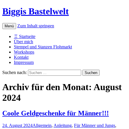
Biggis Bastelwelt
Zum Inhalt springen
Menü
♖ Startseite
Über mich
Stempel und Stanzen Flohmarkt
Workshops
Kontakt
Impressum
Suchen nach:
Archiv für den Monat: August
2024
Coole Geldgeschenke für Männer!!!
24. August 2024
Allgemein
,
Anleitung
,
Für Männer und Jungs
,