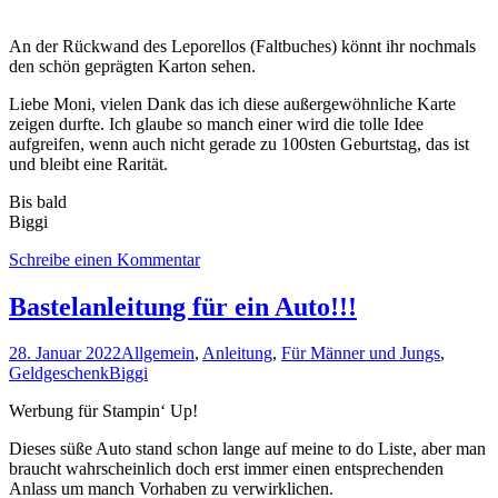
An der Rückwand des Leporellos (Faltbuches) könnt ihr nochmals
den schön geprägten Karton sehen.
Liebe Moni, vielen Dank das ich diese außergewöhnliche Karte
zeigen durfte. Ich glaube so manch einer wird die tolle Idee
aufgreifen, wenn auch nicht gerade zu 100sten Geburtstag, das ist
und bleibt eine Rarität.
Bis bald
Biggi
Schreibe einen Kommentar
Bastelanleitung für ein Auto!!!
28. Januar 2022
Allgemein
,
Anleitung
,
Für Männer und Jungs
,
Geldgeschenk
Biggi
Werbung für Stampin‘ Up!
Dieses süße Auto stand schon lange auf meine to do Liste, aber man
braucht wahrscheinlich doch erst immer einen entsprechenden
Anlass um manch Vorhaben zu verwirklichen.