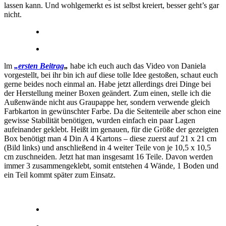
lassen kann. Und wohlgemerkt es ist selbst kreiert, besser geht’s gar
nicht.
lm
„ersten Beitrag
„
habe ich euch auch das Video von Daniela
vorgestellt, bei ihr bin ich auf diese tolle Idee gestoßen, schaut euch
gerne beides noch einmal an. Habe jetzt allerdings drei Dinge bei
der Herstellung meiner Boxen geändert. Zum einen, stelle ich die
Außenwände nicht aus Graupappe her, sondern verwende gleich
Farbkarton in gewünschter Farbe. Da die Seitenteile aber schon eine
gewisse Stabilität benötigen, wurden einfach ein paar Lagen
aufeinander geklebt. Heißt im genauen, für die Größe der gezeigten
Box benötigt man 4 Din A 4 Kartons – diese zuerst auf 21 x 21 cm
(Bild links) und anschließend in 4 weiter Teile von je 10,5 x 10,5
cm zuschneiden. Jetzt hat man insgesamt 16 Teile. Davon werden
immer 3 zusammengeklebt, somit entstehen 4 Wände, 1 Boden und
ein Teil kommt später zum Einsatz.