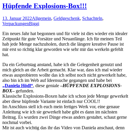
Hüpfende Explosions-Box!!!
13. Januar 2022
Allgemein
,
Geldgeschenk
,
Schachteln
,
Verpackungen
Biggi
Ein neues Jahr hat begonnen und für viele ist dies wieder ein idealer
Zeitpunkt für gute Vorsätze und Neuanfänge. Ich für meinen Teil
hab jede Menge nachzuholen, durch die längere kreative Pause ist
mir erst so richtig klar geworden wie sehr mir das werkeln gefehlt
hat.
Da ein Geburtstag anstand, habe ich die Gelegenheit genutzt und
mich gleich an die Arbeit gemacht. Klar war, dass ich mal wieder
etwas ausprobieren wollte das ich selbst noch nicht gewerkelt habe,
also bin ich im Web auf Ideensuche gegangen und habe bei
„Daniela Hödl“
, diese geniale
–
HÜPFENDE EXPLOSIONS-
BOX
–
gefunden.
Klassische Explosions-Boxen habe ich schon jede Menge gewerkelt
aber diese hüpfende Variante ist einfach nur COOL!!
Im Anschluss stell ich euch mein fertiges Werk vor, eine genaue
Anleitung wie ich sie gewerkelt habe gibt es dann im nächsten
Beitrag. Es wurden zwei Dinge etwas anders gestaltet, schaut gerne
nochmal vorbei.
Mir ist auch wichtig das ihr das Video von Daniela anschaut, denn