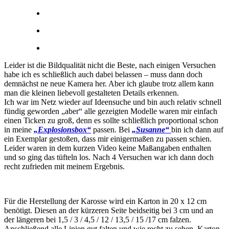
Leider ist die Bildqualität nicht die Beste, nach einigen Versuchen
habe ich es schließlich auch dabei belassen – muss dann doch
demnächst ne neue Kamera her. Aber ich glaube trotz allem kann
man die kleinen liebevoll gestalteten Details erkennen.
Ich war im Netz wieder auf Ideensuche und bin auch relativ schnell
fündig geworden „aber“ alle gezeigten Modelle waren mir einfach
einen Ticken zu groß, denn es sollte schließlich proportional schon
in meine
„Explosionsbox“
passen. Bei
„Susanne“
bin ich dann auf
ein Exemplar gestoßen, dass mir einigermaßen zu passen schien.
Leider waren in dem kurzen Video keine Maßangaben enthalten
und so ging das tüfteln los. Nach 4 Versuchen war ich dann doch
recht zufrieden mit meinem Ergebnis.
Für die Herstellung der Karosse wird ein Karton in 20 x 12 cm
benötigt. Diesen an der kürzeren Seite beidseitig bei 3 cm und an
der längeren bei 1,5 / 3 / 4,5 / 12 / 13,5 / 15 /17 cm falzen.
Anschließend alle Linien gut falten und wie recht zu sehen, Karton