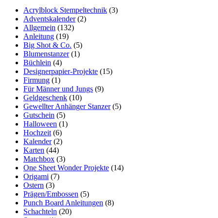
Acrylblock Stempeltechnik
(3)
Adventskalender
(2)
Allgemein
(132)
Anleitung
(19)
Big Shot & Co.
(5)
Blumenstanzer
(1)
Büchlein
(4)
Designerpapier-Projekte
(15)
Firmung
(1)
Für Männer und Jungs
(9)
Geldgeschenk
(10)
Gewellter Anhänger Stanzer
(5)
Gutschein
(5)
Halloween
(1)
Hochzeit
(6)
Kalender
(2)
Karten
(44)
Matchbox
(3)
One Sheet Wonder Projekte
(14)
Origami
(7)
Ostern
(3)
Prägen/Embossen
(5)
Punch Board Anleitungen
(8)
Schachteln
(20)