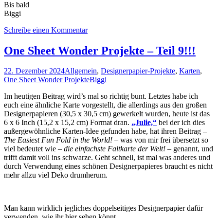
Bis bald
Biggi
Schreibe einen Kommentar
One Sheet Wonder Projekte – Teil 9!!!
22. Dezember 2024
Allgemein
,
Designerpapier-Projekte
,
Karten
,
One Sheet Wonder Projekte
Biggi
Im heutigen Beitrag wird’s mal so richtig bunt. Letztes habe ich
euch eine ähnliche Karte vorgestellt, die allerdings aus den großen
Designerpapieren (30,5 x 30,5 cm) gewerkelt wurden, heute ist das
6 x 6 Inch (15,2 x 15,2 cm) Format dran.
„Julie,“
bei der ich dies
außergewöhnliche Karten-Idee gefunden habe, hat ihren Beitrag –
The Easiest Fun Fold in the World!
– was von mir frei übersetzt so
viel bedeutet wie –
die einfachste Faltkarte der Welt!
– genannt, und
trifft damit voll ins schwarze. Geht schnell, ist mal was anderes und
durch Verwendung eines schönen Designerpapieres braucht es nicht
mehr allzu viel Deko drumherum.
Man kann wirklich jegliches doppelseitiges Designerpapier dafür
verwenden, wie ihr hier sehen könnt.