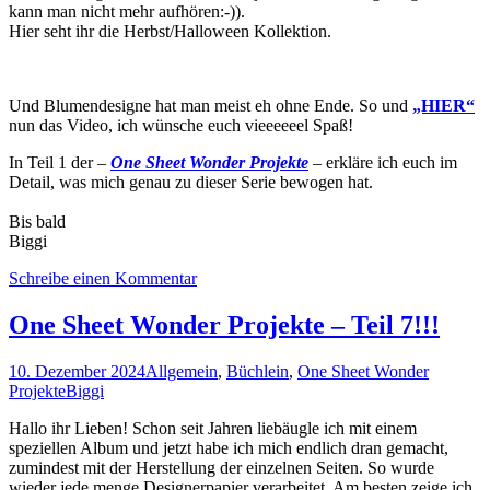
kann man nicht mehr aufhören:-)).
Hier seht ihr die Herbst/Halloween Kollektion.
Und Blumendesigne hat man meist eh ohne Ende. So und
„HIER“
nun das Video, ich wünsche euch vieeeeeel Spaß!
In Teil 1 der –
One Sheet Wonder Projekte
– erkläre ich euch im
Detail, was mich genau zu dieser Serie bewogen hat.
Bis bald
Biggi
Schreibe einen Kommentar
One Sheet Wonder Projekte – Teil 7!!!
10. Dezember 2024
Allgemein
,
Büchlein
,
One Sheet Wonder
Projekte
Biggi
Hallo ihr Lieben! Schon seit Jahren liebäugle ich mit einem
speziellen Album und jetzt habe ich mich endlich dran gemacht,
zumindest mit der Herstellung der einzelnen Seiten. So wurde
wieder jede menge Designerpapier verarbeitet. Am besten zeige ich