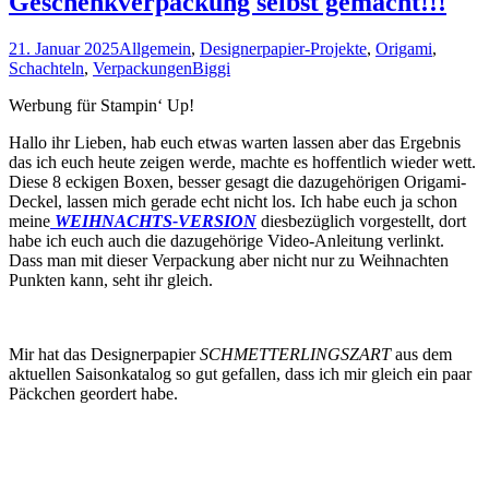
Geschenkverpackung selbst gemacht!!!
21. Januar 2025
Allgemein
,
Designerpapier-Projekte
,
Origami
,
Schachteln
,
Verpackungen
Biggi
Werbung für Stampin‘ Up!
Hallo ihr Lieben, hab euch etwas warten lassen aber das Ergebnis
das ich euch heute zeigen werde, machte es hoffentlich wieder wett.
Diese 8 eckigen Boxen, besser gesagt die dazugehörigen Origami-
Deckel, lassen mich gerade echt nicht los. Ich habe euch ja schon
meine
WEIHNACHTS-VERSION
diesbezüglich vorgestellt, dort
habe ich euch auch die dazugehörige Video-Anleitung verlinkt.
Dass man mit dieser Verpackung aber nicht nur zu Weihnachten
Punkten kann, seht ihr gleich.
Mir hat das Designerpapier
SCHMETTERLINGSZART
aus dem
aktuellen Saisonkatalog so gut gefallen, dass ich mir gleich ein paar
Päckchen geordert habe.