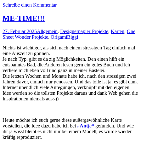
Schreibe einen Kommentar
ME-TIME!!!
27. Februar 2025
Allgemein
,
Designerpapier-Projekte
,
Karten
,
One
Sheet Wonder Projekte
,
Origami
Biggi
Nichts ist wichtiger, als sich nach einem stressigen Tag einfach mal
eine Auszeit zu gönnen.
Je nach Typ, gibt es da zig Möglichkeiten. Den einen hilft ein
entspanntes Bad, die Anderen lesen gern ein gutes Buch und ich
verliere mich eben voll und ganz in meiner Bastelei.
Die letzten Wochen und Monate habe ich, nach den stressigen zwei
Jahren davor, einfach nur genossen. Und das tolle ist ja, es gibt dank
Internet unendlich viele Anregungen, verknüpft mit den eigenen
Idee werden so die tollsten Projekte daraus und dank Web gehen die
Inspirationen niemals aus:-))
Heute möchte ich euch gerne diese außergewöhnliche Karte
vorstellen, die Idee dazu habe ich bei
„Antje“
gefunden. Und wie
ihr ja wisst bleibt es nicht nur bei einem Modell, es wurde wieder
kräftig reproduziert.