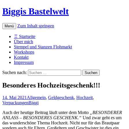
Biggis Bastelwelt
Zum Inhalt springen
Menü
♖ Startseite
Über mich
Stempel und Stanzen Flohmarkt
Workshops
Kontakt
Impressum
Suchen nach:
Besonderes Hochzeitsgeschenk!!!
14. Mai 2021
Allgemein
,
Geldgeschenk
,
Hochzeit
,
Verpackungen
Biggi
Auch der heutige Beitrag läuft unter dem Motto
„BESONDERER
ANLASS – BESONDERES GESCHENK.“
Und zwar geht es um
das wunderschöne Thema Hochzeit. Nicht nur für das Brautpaar
sondern auch für Eltern, Großeltern und Geschwister ist dies ein