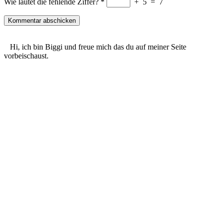
Wie lautet die fehlende Ziffer?
*
+
5
=
7
Hi, ich bin Biggi und freue mich das du auf meiner Seite
vorbeischaust.