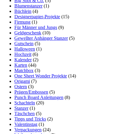
Big Shot & Co.
(5)
Blumenstanzer
(1)
Büchlein
(4)
Designerpapier-Projekte
(15)
Firmung
(1)
Für Männer und Jungs
(9)
Geldgeschenk
(10)
Gewellter Anhänger Stanzer
(5)
Gutschein
(5)
Halloween
(1)
Hochzeit
(6)
Kalender
(2)
Karten
(44)
Matchbox
(3)
One Sheet Wonder Projekte
(14)
Origami
(7)
Ostern
(3)
Prägen/Embossen
(5)
Punch Board Anleitungen
(8)
Schachteln
(20)
Stanzer
(1)
Täschchen
(5)
Tipps und Tricks
(2)
Valentinstag
(1)
Verpackungen
(24)