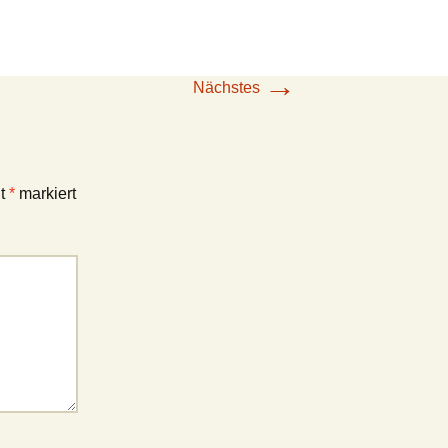
→
Nächstes
it
*
markiert