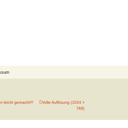
Suchen
ssum
nach:
n leicht gemacht!!!
Volle Auflösung (1024 ×
768)