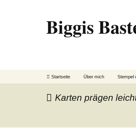
Biggis Bast
Zum
♖ Startseite
Über mich
Stempel 
Inhalt
springen
Karten prägen leich