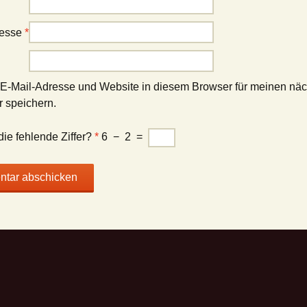
resse
*
E-Mail-Adresse und Website in diesem Browser für meinen nä
 speichern.
die fehlende Ziffer?
*
6
−
2
=