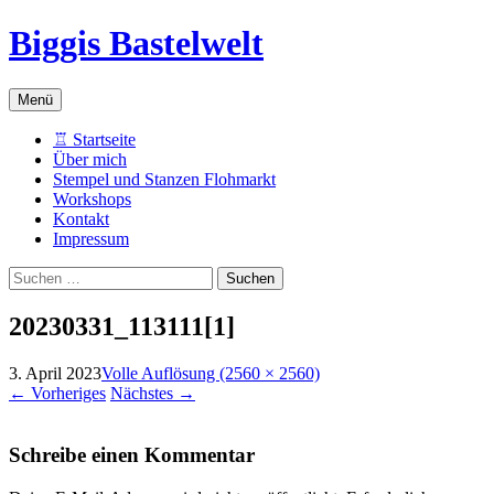
Biggis Bastelwelt
Zum
Menü
Inhalt
springen
♖ Startseite
Über mich
Stempel und Stanzen Flohmarkt
Workshops
Kontakt
Impressum
Suchen
nach:
20230331_113111[1]
3. April 2023
Volle Auflösung (2560 × 2560)
←
Vorheriges
Nächstes
→
Schreibe einen Kommentar